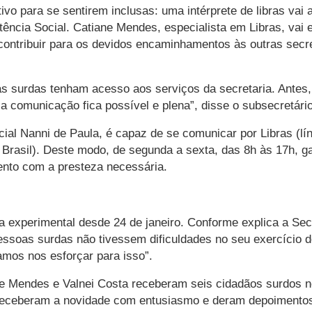
o para se sentirem inclusas: uma intérprete de libras vai 
tência Social. Catiane Mendes, especialista em Libras, vai 
ontribuir para os devidos encaminhamentos às outras secre
soas surdas tenham acesso aos serviços da secretaria. Ant
a comunicação fica possível e plena”, disse o subsecretári
cial Nanni de Paula, é capaz de se comunicar por Libras (lí
 Brasil). Deste modo, de segunda a sexta, das 8h às 17h, g
ento com a presteza necessária.
 experimental desde 24 de janeiro. Conforme explica a Secr
essoas surdas não tivessem dificuldades no seu exercício d
amos nos esforçar para isso”.
ne Mendes e Valnei Costa receberam seis cidadãos surdos no
s receberam a novidade com entusiasmo e deram depoimentos 