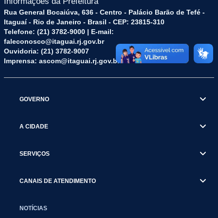
Informações da Prefeitura
Rua General Bocaiúva, 636 - Centro - Palácio Barão de Tefé -
Itaguaí - Rio de Janeiro - Brasil - CEP: 23815-310
Telefone: (21) 3782-9000 | E-mail:
faleconosco@itaguai.rj.gov.br
Ouvidoria: (21) 3782-9007
Imprensa: ascom@itaguai.rj.gov.br
GOVERNO
A CIDADE
SERVIÇOS
CANAIS DE ATENDIMENTO
NOTÍCIAS