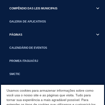
COMPÊNDIO DAS LEIS MUNICIPAIS
GALERIA DE APLICATIVOS
PÁGINAS
CALENDÁRIO DE EVENTOS
PROMEA ITAGUAÍ RJ
SMCTIC
SITEMAP
Usamos cookies para armazenar informações sobre como
você usa o nosso site e as páginas que visita. Tudo para
tornar sua experiência a mais agradável possível. Para
CARTA DE SERVIÇOS
entender os tipos de cookies que utilizamos e customizá-los,