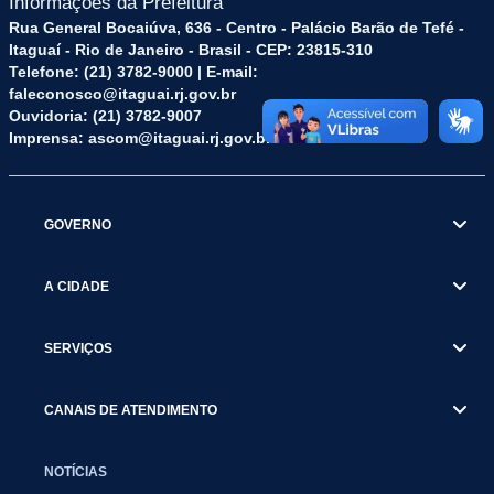
Informações da Prefeitura
Rua General Bocaiúva, 636 - Centro - Palácio Barão de Tefé -
Itaguaí - Rio de Janeiro - Brasil - CEP: 23815-310
Telefone: (21) 3782-9000 | E-mail:
faleconosco@itaguai.rj.gov.br
Ouvidoria: (21) 3782-9007
Imprensa: ascom@itaguai.rj.gov.br
GOVERNO
A CIDADE
SERVIÇOS
CANAIS DE ATENDIMENTO
NOTÍCIAS