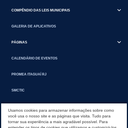
COMPÊNDIO DAS LEIS MUNICIPAIS
GALERIA DE APLICATIVOS
PÁGINAS
CALENDÁRIO DE EVENTOS
PROMEA ITAGUAÍ RJ
SMCTIC
SITEMAP
Usamos cookies para armazenar informações sobre como
você usa o nosso site e as páginas que visita. Tudo para
tornar sua experiência a mais agradável possível. Para
CARTA DE SERVIÇOS
entender os tipos de cookies que utilizamos e customizá-los,