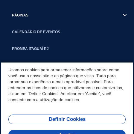
PÁGINAS
CALENDÁRIO DE EVENTOS
PROMEA ITAGUAÍ RJ
SMCTIC
Usamos cookies para armazenar informações sobre como
você usa o nosso site e as páginas que visita. Tudo para
tornar sua experiência a mais agradável possível. Para
SITEMAP
entender os tipos de cookies que utilizamos e customizá-los,
clique em 'Definir Cookies'. Ao clicar em 'Aceitar', você
CARTA DE SERVIÇOS
consente com a utilização de cookies.
Definir Cookies
REDES SOCIAIS