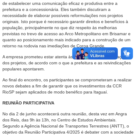
de estabelecer uma comunicação eficaz e produtiva entre a
prefeitura e a concessionária. Eles também discutiram a
necessidade de elaborar possíveis reformulações nos projetos
originais. Isto porque é necessário garantir direitos e benefícios à
população, principalmente no que diz respeito às melhorias
previstas no trevo de acesso ao Arco Metropolitano em Brisamar e
quanto ao posicionamento mais indicado para a construção de um
retorno na rodovia nas imediações de Coroa Grande.
A empresa prometeu estar atenta às possibilidades de alterações
dos projetos, de acordo com o que a prefeitura e as reivindicações
populares apontarem.
Ao final do encontro, os participantes se comprometeram a realizar
novos debates a fim de garantir que os investimentos da CCR
RioSP sejam aplicados de modo benéfico para Itaguaí.
REUNIÃO PARTICIPATIVA
No dia 2 de junho acontecerá outra reunião, desta vez em Angra
dos Reis, das 9h às 13h, no Centro de Estudos Ambientais.
Segundo a Agência Nacional de Transportes Terrestres (ANTT), o
objetivo da Reunião Participativa 4/2025 é debater com a sociedade