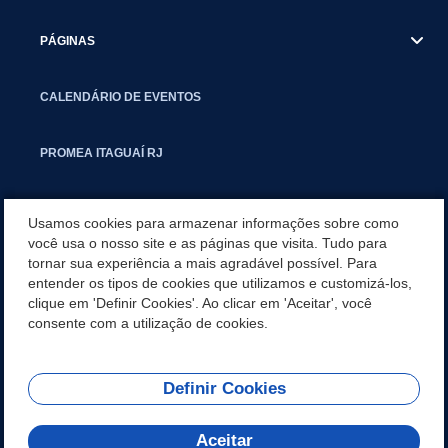
PÁGINAS
CALENDÁRIO DE EVENTOS
PROMEA ITAGUAÍ RJ
SMCTIC
Usamos cookies para armazenar informações sobre como
você usa o nosso site e as páginas que visita. Tudo para
tornar sua experiência a mais agradável possível. Para
SITEMAP
entender os tipos de cookies que utilizamos e customizá-los,
clique em 'Definir Cookies'. Ao clicar em 'Aceitar', você
CARTA DE SERVIÇOS
consente com a utilização de cookies.
Definir Cookies
REDES SOCIAIS
Aceitar