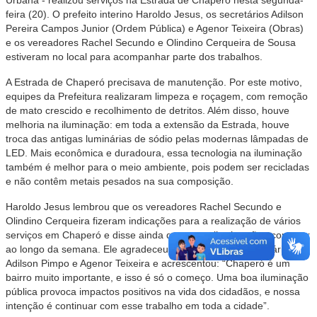
Urbana - realizou serviços na Estrada de Chaperó nesta segunda-
feira (20). O prefeito interino Haroldo Jesus, os secretários Adilson
Pereira Campos Junior (Ordem Pública) e Agenor Teixeira (Obras)
e os vereadores Rachel Secundo e Olindino Cerqueira de Sousa
estiveram no local para acompanhar parte dos trabalhos.
A Estrada de Chaperó precisava de manutenção. Por este motivo,
equipes da Prefeitura realizaram limpeza e roçagem, com remoção
de mato crescido e recolhimento de detritos. Além disso, houve
melhoria na iluminação: em toda a extensão da Estrada, houve
troca das antigas luminárias de sódio pelas modernas lâmpadas de
LED. Mais econômica e duradoura, essa tecnologia na iluminação
também é melhor para o meio ambiente, pois podem ser recicladas
e não contêm metais pesados na sua composição.
Haroldo Jesus lembrou que os vereadores Rachel Secundo e
Olindino Cerqueira fizeram indicações para a realização de vários
serviços em Chaperó e disse ainda que as melhorias vão acontecer
ao longo da semana. Ele agradeceu o empenho dos secretários
Adilson Pimpo e Agenor Teixeira e acrescentou: “Chaperó é um
bairro muito importante, e isso é só o começo. Uma boa iluminação
pública provoca impactos positivos na vida dos cidadãos, e nossa
intenção é continuar com esse trabalho em toda a cidade”.