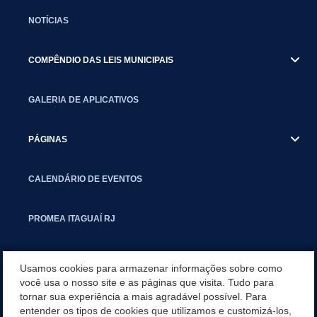
NOTÍCIAS
COMPÊNDIO DAS LEIS MUNICIPAIS
GALERIA DE APLICATIVOS
PÁGINAS
CALENDÁRIO DE EVENTOS
PROMEA ITAGUAÍ RJ
SMCTIC
Usamos cookies para armazenar informações sobre como
você usa o nosso site e as páginas que visita. Tudo para
tornar sua experiência a mais agradável possível. Para
SITEMAP
entender os tipos de cookies que utilizamos e customizá-los,