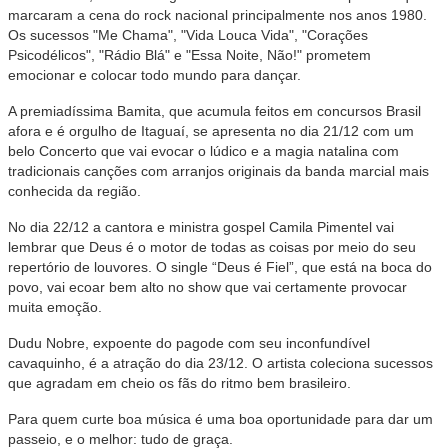
marcaram a cena do rock nacional principalmente nos anos 1980.
Os sucessos "Me Chama", "Vida Louca Vida", "Corações
Psicodélicos", "Rádio Blá" e "Essa Noite, Não!" prometem
emocionar e colocar todo mundo para dançar.
A premiadíssima Bamita, que acumula feitos em concursos Brasil
afora e é orgulho de Itaguaí, se apresenta no dia 21/12 com um
belo Concerto que vai evocar o lúdico e a magia natalina com
tradicionais canções com arranjos originais da banda marcial mais
conhecida da região.
No dia 22/12 a cantora e ministra gospel Camila Pimentel vai
lembrar que Deus é o motor de todas as coisas por meio do seu
repertório de louvores. O single “Deus é Fiel”, que está na boca do
povo, vai ecoar bem alto no show que vai certamente provocar
muita emoção.
Dudu Nobre, expoente do pagode com seu inconfundível
cavaquinho, é a atração do dia 23/12. O artista coleciona sucessos
que agradam em cheio os fãs do ritmo bem brasileiro.
Para quem curte boa música é uma boa oportunidade para dar um
passeio, e o melhor: tudo de graça.