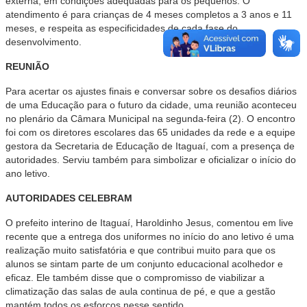
externa, em condições adequadas para os pequenos. O
atendimento é para crianças de 4 meses completos a 3 anos e 11
meses, e respeita as especificidades de cada fase do
desenvolvimento.
REUNIÃO
Para acertar os ajustes finais e conversar sobre os desafios diários
de uma Educação para o futuro da cidade, uma reunião aconteceu
no plenário da Câmara Municipal na segunda-feira (2). O encontro
foi com os diretores escolares das 65 unidades da rede e a equipe
gestora da Secretaria de Educação de Itaguaí, com a presença de
autoridades. Serviu também para simbolizar e oficializar o início do
ano letivo.
AUTORIDADES CELEBRAM
O prefeito interino de Itaguaí, Haroldinho Jesus, comentou em live
recente que a entrega dos uniformes no início do ano letivo é uma
realização muito satisfatória e que contribui muito para que os
alunos se sintam parte de um conjunto educacional acolhedor e
eficaz. Ele também disse que o compromisso de viabilizar a
climatização das salas de aula continua de pé, e que a gestão
mantém todos os esforços nesse sentido.