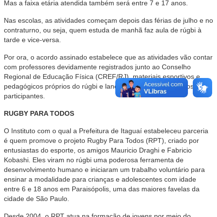
Mas a faixa etária atendida também será entre 7 e 17 anos.
Nas escolas, as atividades começam depois das férias de julho e no
contraturno, ou seja, quem estuda de manhã faz aula de rúgbi à
tarde e vice-versa.
Por ora, o acordo assinado estabelece que as atividades vão contar
com professores devidamente registrados junto ao Conselho
Regional de Educação Física (CREF/RJ), materiais esportivos e
pedagógicos próprios do rúgbi e lanche ao final para todos os
participantes.
RUGBY PARA TODOS
O Instituto com o qual a Prefeitura de Itaguaí estabeleceu parceria
é quem promove o projeto Rugby Para Todos (RPT), criado por
entusiastas do esporte, os amigos Mauricio Draghi e Fabricio
Kobashi. Eles viram no rúgbi uma poderosa ferramenta de
desenvolvimento humano e iniciaram um trabalho voluntário para
ensinar a modalidade para crianças e adolescentes com idade
entre 6 e 18 anos em Paraisópolis, uma das maiores favelas da
cidade de São Paulo.
Desde 2004, o RPT atua na formação de jovens por meio do