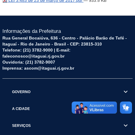
LEI 3.483 de 23 de março de 2017.pdf
— 933.5 KB
Informações da Prefeitura
Rua General Bocaiúva, 636 - Centro - Palácio Barão de Tefé -
Itaguaí - Rio de Janeiro - Brasil - CEP: 23815-310
Telefone: (21) 3782-9000 | E-mail:
faleconosco@itaguai.rj.gov.br
Ouvidoria: (21) 3782-9007
Imprensa: ascom@itaguai.rj.gov.br
GOVERNO
A CIDADE
SERVIÇOS