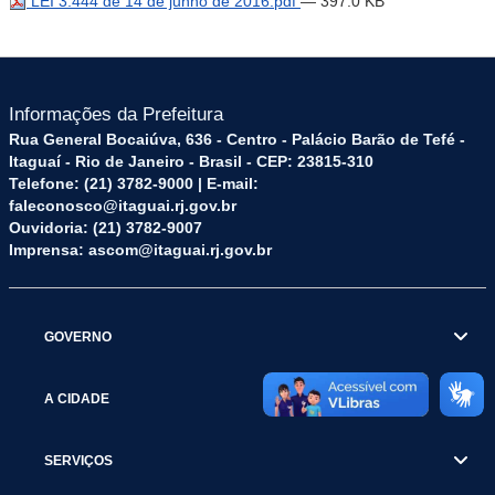
LEI 3.444 de 14 de junho de 2016.pdf
— 397.0 KB
Informações da Prefeitura
Rua General Bocaiúva, 636 - Centro - Palácio Barão de Tefé -
Itaguaí - Rio de Janeiro - Brasil - CEP: 23815-310
Telefone: (21) 3782-9000 | E-mail:
faleconosco@itaguai.rj.gov.br
Ouvidoria: (21) 3782-9007
Imprensa: ascom@itaguai.rj.gov.br
GOVERNO
A CIDADE
SERVIÇOS