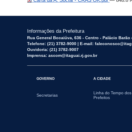
Carta da A. Social - CRAS OK.pdf
— 848.8 
Informações da Prefeitura
Rua General Bocaiúva, 636 - Centro - Palácio Barão d
Telefone: (21) 3782-9000 | E-mail: faleconosco@itagu
Ouvidoria: (21) 3782-9007
Imprensa: ascom@itaguai.rj.gov.br
GOVERNO
A CIDADE
Linha do Tempo dos
Secretarias
Prefeitos