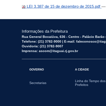
LEI 3.387 de 15 de dezembro de 2015.pdf
— 
Informações da Prefeitura
Rua General Bocaiúva, 636 - Centro - Palácio Barão d
Telefone: (21) 3782-9000 | E-mail: faleconosco@itagu
Ouvidoria: (21) 3782-9007
Imprensa: ascom@itaguai.rj.gov.br
GOVERNO
A CIDADE
Linha do Tempo dos
Secretarias
Prefeitos