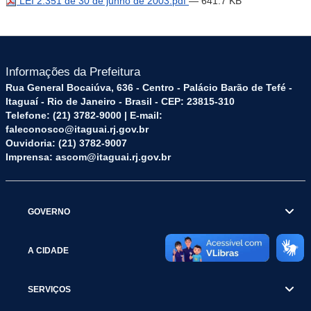
LEI 2.351 de 30 de junho de 2003.pdf
— 641.7 KB
Informações da Prefeitura
Rua General Bocaiúva, 636 - Centro - Palácio Barão de Tefé -
Itaguaí - Rio de Janeiro - Brasil - CEP: 23815-310
Telefone: (21) 3782-9000 | E-mail:
faleconosco@itaguai.rj.gov.br
Ouvidoria: (21) 3782-9007
Imprensa: ascom@itaguai.rj.gov.br
GOVERNO
A CIDADE
SERVIÇOS